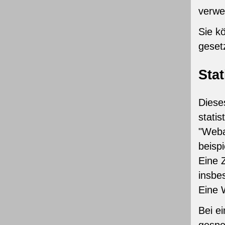
verwe
Sie k
geset
Sta
Diese
stati
"Webal
beispi
Eine 
insbe
Eine W
Bei e