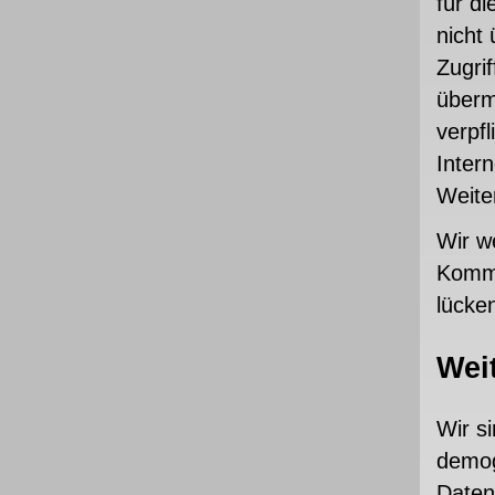
für d
nicht
Zugrif
überm
verpfl
Intern
Weiter
Wir w
Kommu
lücken
Wei
Wir si
demog
Daten