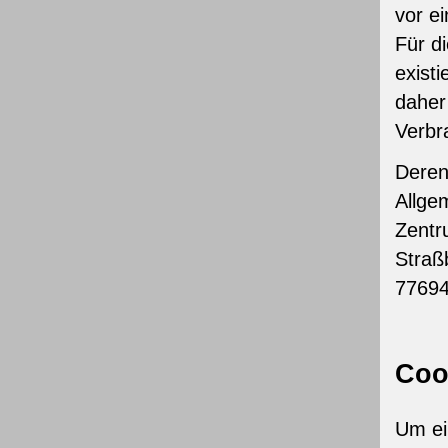
vor e
Für d
existi
daher
Verbr
Deren
Allge
Zentr
Straß
77694
Coo
Um ei