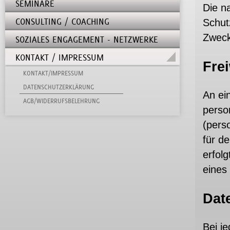
SEMINARE
Die n
CONSULTING / COACHING
Schut
Zweck
SOZIALES ENGAGEMENT - NETZWERKE
KONTAKT / IMPRESSUM
Fre
KONTAKT/IMPRESSUM
DATENSCHUTZERKLÄRUNG
An ein
AGB/WIDERRUFSBELEHRUNG
perso
(pers
für d
erfol
eines
Date
Bei j