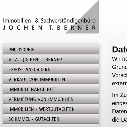
Dat
PHILOSOPHIE
Wir n
VITA - JOCHEN T. BERNER
Grund
EXPOSÉ ANFORDERN
Vorsc
VERKAUF VON IMMOBILIEN
exter
IMMOBILIENANGEBOTE
Im Zu
VERMIETUNG VON IMMOBILIEN
einge
IMMOBILIEN - WERTGUTACHTEN
Daten
SCHIMMEL - GUTACHTEN
die D