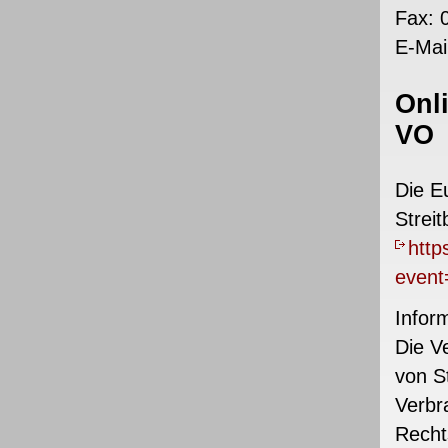
Fax: 
E-Mai
Onl
VO
Die E
Streit
http
even
Infor
Die V
von S
Verbr
Recht