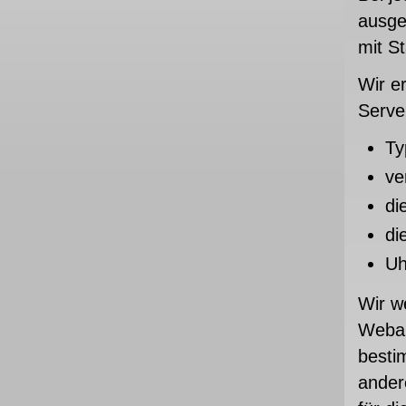
ausge
mit S
Wir e
Server
Ty
ve
di
di
Uh
Wir w
Weban
besti
ander