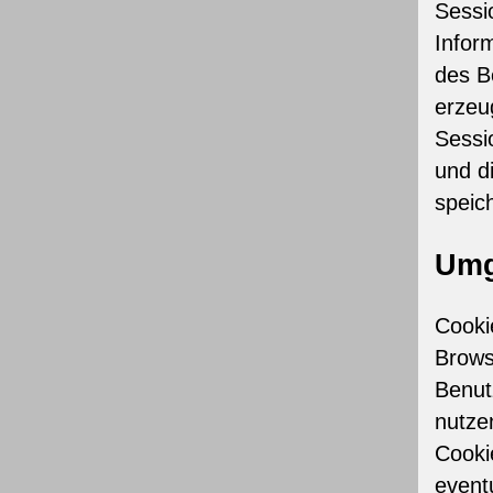
Sessi
Infor
des B
erzeu
Sessi
und d
speic
Umg
Cooki
Brows
Benut
nutze
Cooki
event